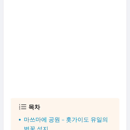
목차
마쓰마에 공원 – 홋가이도 유일의
벚꽃 성지