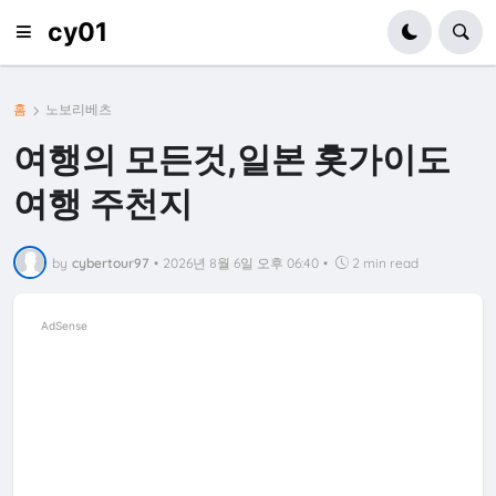
cy01
홈
노보리베츠
여행의 모든것,일본 홋가이도
여행 주천지
by
cybertour97
•
2026년 8월 6일 오후 06:40
•
2 min read
AdSense