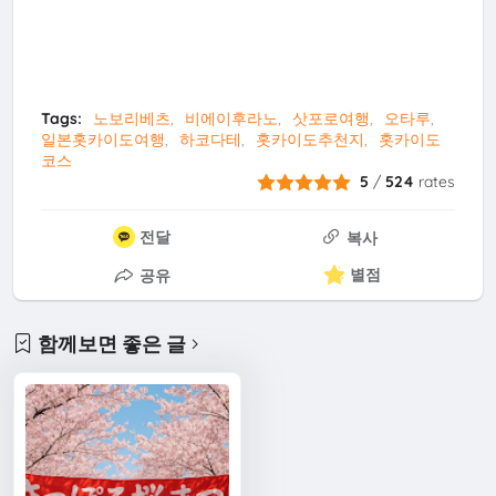
Tags:
노보리베츠
비에이후라노
삿포로여행
오타루
일본홋카이도여행
하코다테
홋카이도추천지
홋카이도
코스
5
/
524
rates
전달
복사
별점
공유
함께보면 좋은 글