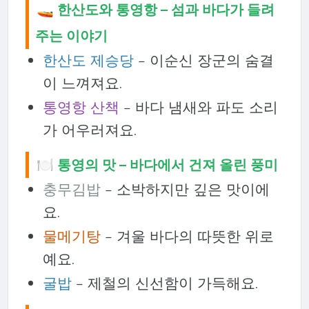
🚤 한산도와 통영항 – 섬과 바다가 들려
주는 이야기
한산도 제승당
– 이순신 장군의 숨결
이 느껴져요.
통영항 산책
– 바다 냄새와 파도 소리
가 어우러져요.
🍽 통영의 맛 – 바다에서 건져 올린 풍미
충무김밥
– 소박하지만 깊은 맛이에
요.
물메기탕
– 겨울 바다의 따뜻한 위로
예요.
굴밥
– 제철의 신선함이 가득해요.