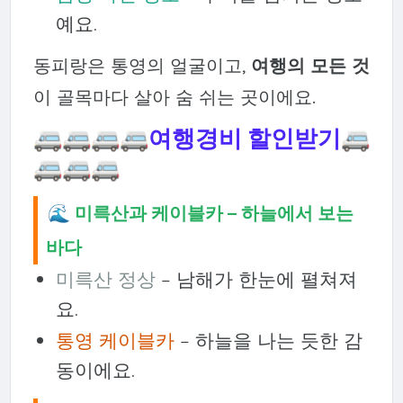
예요.
동피랑은 통영의 얼굴이고,
여행의 모든 것
이 골목마다 살아 숨 쉬는 곳이에요.
🚐🚐🚐🚐
여행경비 할인받기
🚐
🚐🚐🚐
🌊 미륵산과 케이블카 – 하늘에서 보는
바다
미륵산 정상
– 남해가 한눈에 펼쳐져
요.
통영 케이블카
– 하늘을 나는 듯한 감
동이에요.